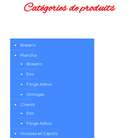
Catégories de produits
Brasero
Plancha
Brasero
Eno
Forge Adour
Simogas
Chariot
Eno
Forge Adour
Housses et Capots