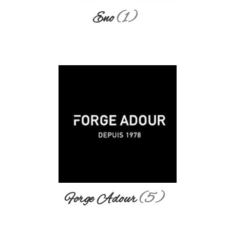
Eno
(1)
Forge Adour
(5)