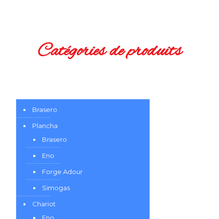
Catégories de produits
Brasero
Plancha
Brasero
Eno
Forge Adour
Simogas
Chariot
Eno