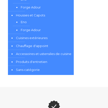
Forge Adour
Housses et Capots
Eno
Forge Adour
Cuisines extérieures
Chauffage d'appoint
Accessoires et ustensiles de cuisine
Produits d'entretien
Sans catégorie