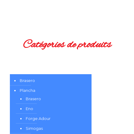
Catégories de produits
Brasero
Plancha
Brasero
Eno
Forge Adour
Simogas