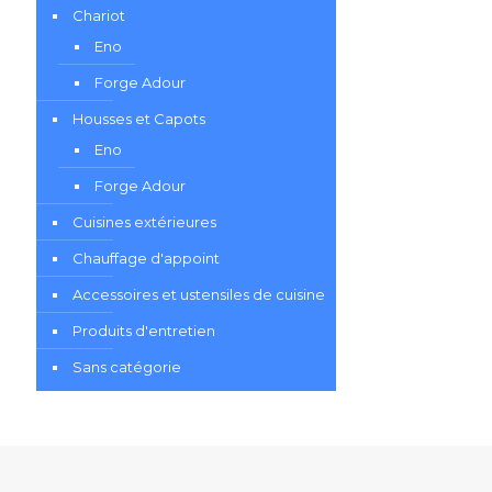
Chariot
Eno
Forge Adour
Housses et Capots
Eno
Forge Adour
Cuisines extérieures
Chauffage d'appoint
Accessoires et ustensiles de cuisine
Produits d'entretien
Sans catégorie